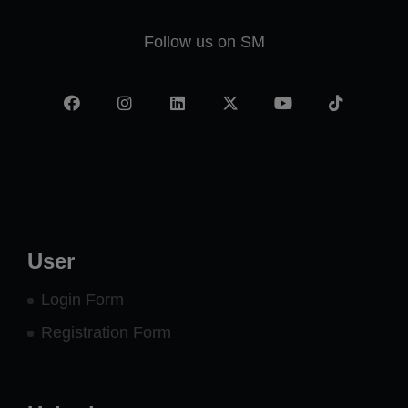
Follow us on SM
Facebook
Instagram
LinkedIn
X
YouTube
TikTok
-
twitter
User
Login Form
Registration Form