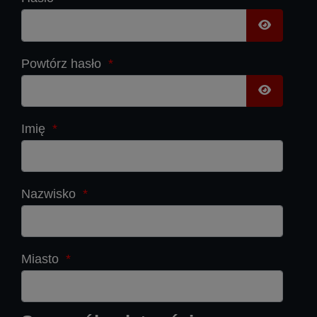
Pokaż has
Powtórz hasło
*
Pokaż has
Imię
*
Nazwisko
*
Miasto
*