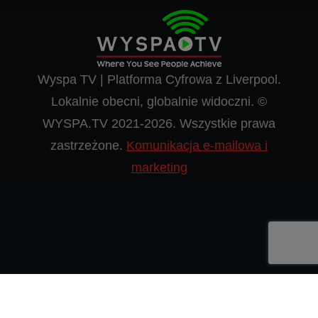
Wyspa TV | Platforma Cyfrowa z Liverpool.
Lokalnie obecni, globalnie widoczni. ©
WYSPA.TV 2021-2026. Wszystkie prawa
zastrzeżone.
Komunikacja e-mailowa i
marketing