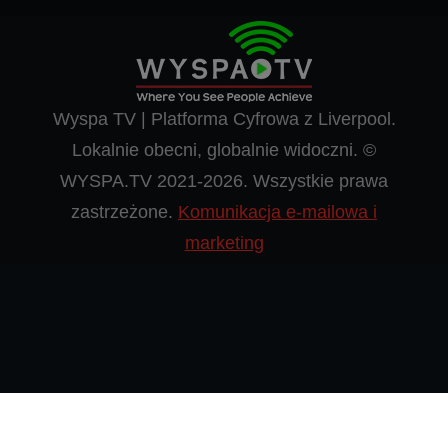
Wyspa TV | Platforma Cyfrowa z Liverpool.
Lokalnie obecni, globalnie widoczni. ©
WYSPA.TV 2021-2026. Wszystkie prawa
zastrzeżone.
Komunikacja e-mailowa i
marketing