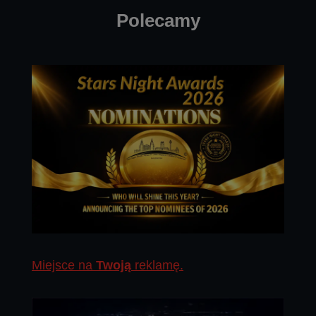
Polecamy
Miejsce na
Twoją
reklamę.