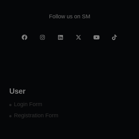
Follow us on SM
Facebook
Instagram
LinkedIn
X
YouTube
TikTok
-
twitter
User
Login Form
Registration Form