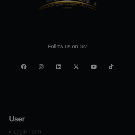
Follow us on SM
Facebook
Instagram
LinkedIn
X
YouTube
TikTok
-
twitter
User
Login Form