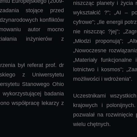
ntu Europejskiego (2009-
niszcząc planety i życia 
adania stojące przed
wykształcić ?”; „AI – p
ędzynarodowych konfliktów
cyfrowe”; „Ile energii pot
mowaniu autor mocno
nie niszcząc ?jej”; „Zagr
ziałania inżynierów z
„Młodzi proponują”; „Al
„Nowoczesne rozwiązania
„Materiały funkcjonalne 
enia był referat prof. dr
lotnictwo i kosmos”; „Z
kiego z Uniwersytetu
możliwości i wdrożenia”.
wersytetu Stanowego Ohio
 wykorzystującej badania
Uczestnikami wszystkich
lono współpracę lekarzy z
krajowych i polonijnych
pozwalał na rozwinięcie p
wielu chętnych.