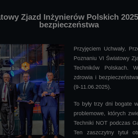
ok Festival Summer Special 2026
owy Zjazd Inżynierów Polskich 2025 
bezpieczeństwa
ubkowski: Pięć razy wchodził do tego samego morza. Za pią
brzegu
Przyjęciem Uchwały, Prz
Poznaniu VI Światowy Zja
Techników Polskach. W
zdrowia i bezpieczeństwa
(9-11.06.2025).
To były trzy dni bogate 
problemowe, których zwi
Techniki NOT podczas Gal
Ten zaszczytny tytuł o