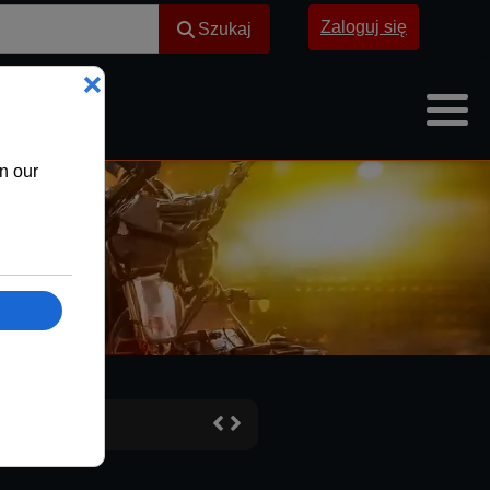
Szukaj
Zaloguj się
Szukaj
tym Bałtyk pozwolił mu
 przyszłości Liverpoolu