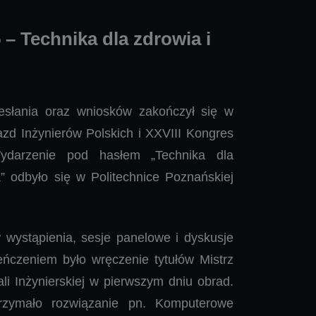
– Technika dla zdrowia i
tym Bałtyk pozwolił mu
esłania oraz wniosków zakończył się w
zd Inżynierów Polskich i XXVIII Kongres
ydarzenie pod hasłem „Technika dla
” odbyło się w Politechnice Poznańskiej
w wystąpienia, sesje panelowe i dyskusje
eńczeniem było wręczenie tytułów Mistrz
i Inżynierskiej w pierwszym dniu obrad.
trzymało rozwiązanie pn. Komputerowe