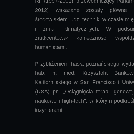
RP (1997-2001), przewodniczący Parlame
2012) wskazane zostały główne z
środowiskiem ludzi techniki w czasie mi
i zmian klimatycznych. W podsu
zaakcentował konieczność współd
humanistami.
Przybliżeniem hasła poznańskiego wydarz
hab. n. med. Krzysztofa Bańkows
Kalifornijskiego w San Francisco i Uni
(USA) pn. „Osiągnięcia terapii genowej
naukowe i high-tech”, w którym podkreś
inżynierami.