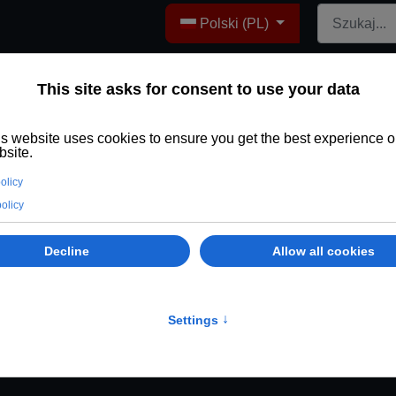
Wybierz swój język
Polski (PL)
ok Festival Summer Special 2026
ubkowski: Pięć razy wchodził do tego samego morza. Za pią
brzegu
erpool | Polskie smaki i prawdziwa gościnność w Liverpool!
rz Liverpoolu (kadencja 2025/2026) Radna Barbara Murray o