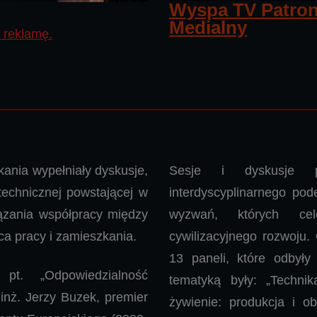
Wyspa TV Patron
Medialny
reklamę.
kania wypełniały dyskusje,
Sesje i dyskusje pa
technicznej powstającej w
interdyscyplinarnego po
iązania współpracy między
wyzwań, których ce
ca pracy i zamieszkania.
cywilizacyjnego rozwoju
13 paneli, które odbył
pt. „Odpowiedzialność
tematyką były: „Techni
. inż. Jerzy Buzek, premier
żywienie: produkcja i o