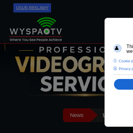
USUŃ REKLAMY
Liverpool Bo
Bartłomiej K
dopłynąć do 
News
U Bercika Liv
Była burmist