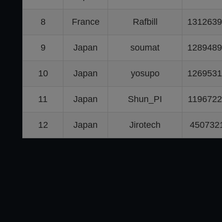
8
France
Rafbill
1312639
9
Japan
soumat
1289489
10
Japan
yosupo
1269531
11
Japan
Shun_PI
1196722
12
Japan
Jirotech
450732