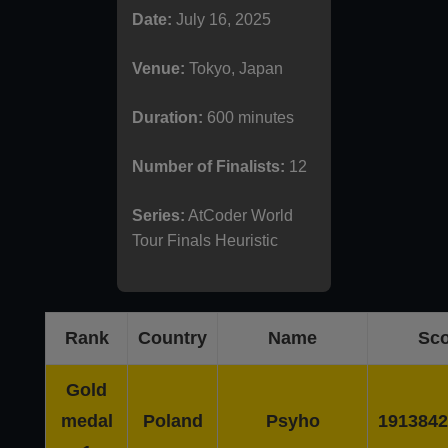
Date:
July 16, 2025
Venue:
Tokyo, Japan
Duration:
600 minutes
Number of Finalists:
12
Series:
AtCoder World
Tour Finals Heuristic
Rank
Country
Name
Sco
Gold
medal
Poland
Psyho
1913842