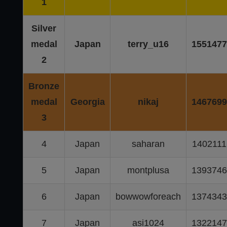
1
Silver
medal
Japan
terry_u16
1551477
2
Bronze
medal
Georgia
nikaj
1467699
3
4
Japan
saharan
1402111
5
Japan
montplusa
1393746
6
Japan
bowwowforeach
1374343
7
Japan
asi1024
1322147