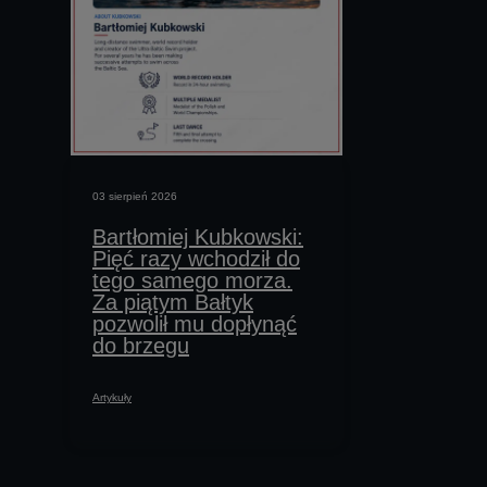
03 sierpień 2026
03 sierpień 2026
al
Bartłomiej Kubkowski:
U Bercika
 |
Pięć razy wchodził do
Polskie s
tego samego morza.
prawdziw
Za piątym Bałtyk
w Liverpo
pozwolił mu dopłynąć
do brzegu
Artykuły
Artykuły