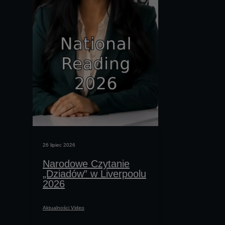
26 lipiec 2026
20 lipiec 2026
Narodowe Czytanie
Historia
„Dziadów” w Liverpoolu
pomysłu 
2026
międzyna
Aktualności Video
Aktualności Video