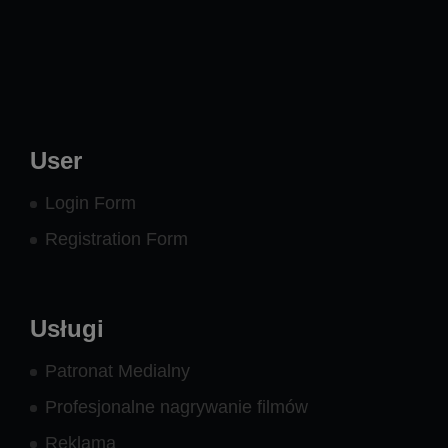
-
twitter
User
Login Form
Registration Form
Usługi
Patronat Medialny
Profesjonalne nagrywanie filmów
Reklama